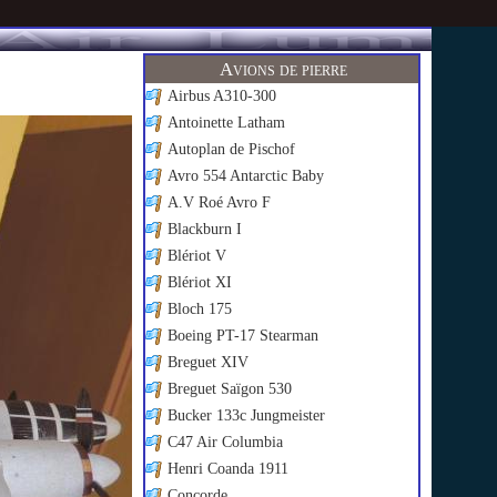
Avions de pierre
Airbus A310-300
Antoinette Latham
Autoplan de Pischof
Avro 554 Antarctic Baby
A.V Roé Avro F
Blackburn I
Blériot V
Blériot XI
Bloch 175
Boeing PT-17 Stearman
Breguet XIV
Breguet Saïgon 530
Bucker 133c Jungmeister
C47 Air Columbia
Henri Coanda 1911
Concorde