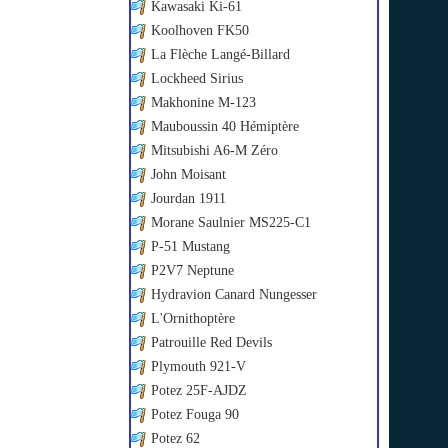
Kawasaki Ki-61
Koolhoven FK50
La Flèche Langé-Billard
Lockheed Sirius
Makhonine M-123
Mauboussin 40 Hémiptère
Mitsubishi A6-M Zéro
John Moisant
Jourdan 1911
Morane Saulnier MS225-C1
P-51 Mustang
P2V7 Neptune
Hydravion Canard Nungesser
L'Ornithoptère
Patrouille Red Devils
Plymouth 921-V
Potez 25F-AJDZ
Potez Fouga 90
Potez 62