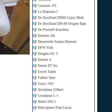
Couzinet 101
Le Diapason I
De Havilland DH60 Gipsy Moth
De Havilland DH-89 Dragon Rapi
De Pischoff-Koechlin
Delanne 20t
Demoiselle Santos-Dumont
DFW Floh
Douglas DC 3
Dufaux 4
Dunne D7 bis
Etrich Taube
Fokker Spin
Geary 1911
Aéroplane Gilbert
Grandjean L-1
Häfeli DH-3
Hélicoplane Paul Cornu