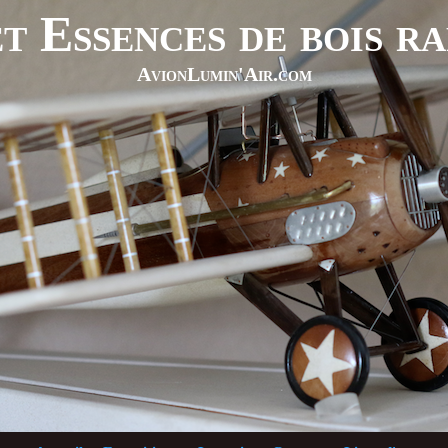
t Essences de bois r
AvionLumin'Air.com