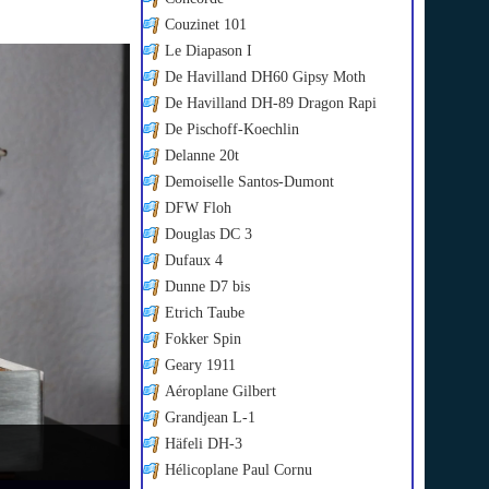
Couzinet 101
Le Diapason I
De Havilland DH60 Gipsy Moth
De Havilland DH-89 Dragon Rapi
De Pischoff-Koechlin
Delanne 20t
Demoiselle Santos-Dumont
DFW Floh
Douglas DC 3
Dufaux 4
Dunne D7 bis
Etrich Taube
Fokker Spin
Geary 1911
Aéroplane Gilbert
Grandjean L-1
Häfeli DH-3
Hélicoplane Paul Cornu