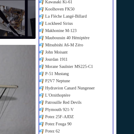
Kawasaki Ki-61
Koolhoven FK50
La Flèche Langé-Billard
Lockheed Sirius
Makhonine M-123
Mauboussin 40 Hémiptère
Mitsubishi A6-M Zéro
John Moisant
Jourdan 1911
Morane Saulnier MS225-C1
P-51 Mustang
P2V7 Neptune
Hydravion Canard Nungesser
L'Ornithoptère
Patrouille Red Devils
Plymouth 921-V
Potez 25F-AJDZ
Potez Fouga 90
Potez 62