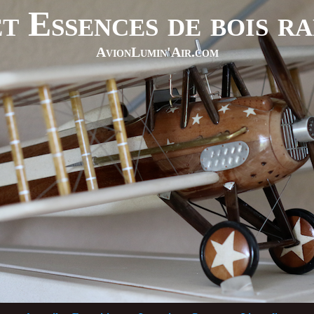
t Essences de bois r
AvionLumin'Air.com