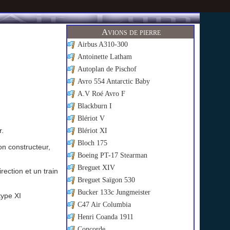
Avions de pierre
Airbus A310-300
Antoinette Latham
Autoplan de Pischof
Avro 554 Antarctic Baby
A.V Roé Avro F
Blackburn I
Blériot V
r.
Blériot XI
Bloch 175
on constructeur,
Boeing PT-17 Stearman
Breguet XIV
ection et un train
Breguet Saïgon 530
Bucker 133c Jungmeister
type XI
C47 Air Columbia
Henri Coanda 1911
Concorde