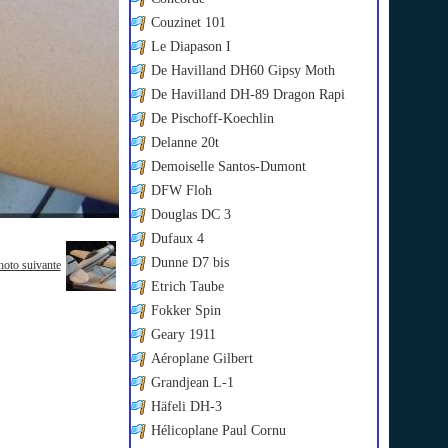
Couzinet 101
Le Diapason I
De Havilland DH60 Gipsy Moth
De Havilland DH-89 Dragon Rapi
De Pischoff-Koechlin
Delanne 20t
Demoiselle Santos-Dumont
DFW Floh
Douglas DC 3
Dufaux 4
Dunne D7 bis
hoto suivante
Etrich Taube
Fokker Spin
Geary 1911
Aéroplane Gilbert
Grandjean L-1
Häfeli DH-3
Hélicoplane Paul Cornu