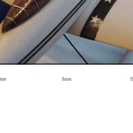
dente
P
Retour