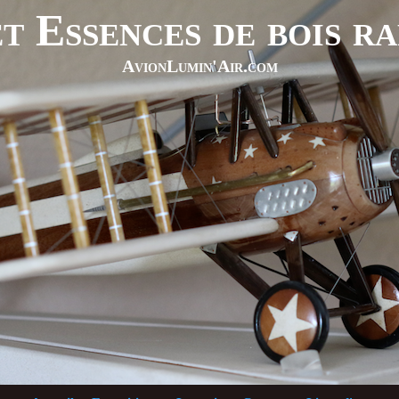
t Essences de bois r
AvionLumin'Air.com