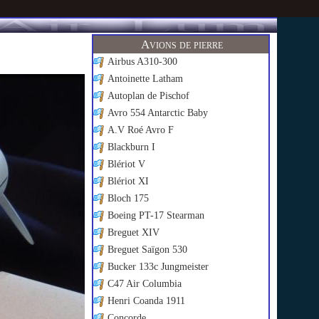
Avions de pierre
Airbus A310-300
Antoinette Latham
Autoplan de Pischof
Avro 554 Antarctic Baby
A.V Roé Avro F
Blackburn I
Blériot V
Blériot XI
Bloch 175
Boeing PT-17 Stearman
Breguet XIV
Breguet Saïgon 530
Bucker 133c Jungmeister
C47 Air Columbia
Henri Coanda 1911
Concorde