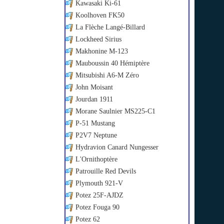
Kawasaki Ki-61
Koolhoven FK50
La Flèche Langé-Billard
Lockheed Sirius
Makhonine M-123
Mauboussin 40 Hémiptère
Mitsubishi A6-M Zéro
John Moisant
Jourdan 1911
Morane Saulnier MS225-C1
P-51 Mustang
P2V7 Neptune
Hydravion Canard Nungesser
L'Ornithoptère
Patrouille Red Devils
Plymouth 921-V
Potez 25F-AJDZ
Potez Fouga 90
Potez 62