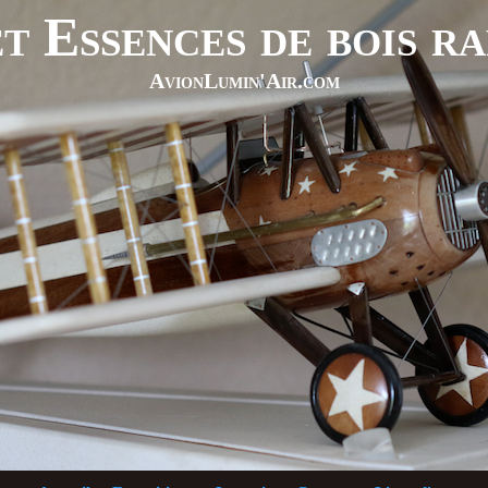
t Essences de bois r
AvionLumin'Air.com