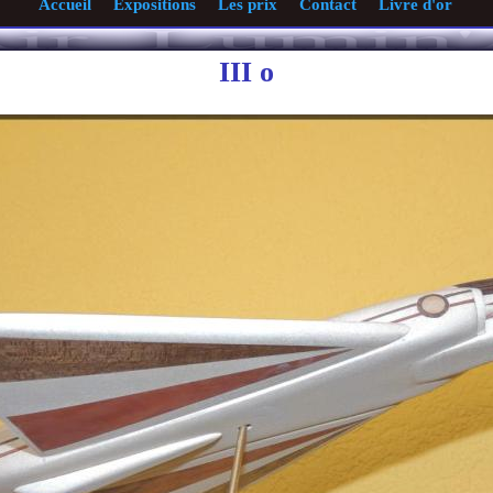
Accueil
Expositions
Les prix
Contact
Livre d'or
III o