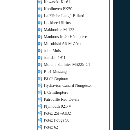
Kawasaki Ki-61
Koolhoven FK50
La Flèche Langé-Billard
Lockheed Sirius
Makhonine M-123
Mauboussin 40 Hémiptère
Mitsubishi A6-M Zéro
John Moisant
Jourdan 1911
Morane Saulnier MS225-C1
P-51 Mustang
P2V7 Neptune
Hydravion Canard Nungesser
L'Ornithoptère
Patrouille Red Devils
Plymouth 921-V
Potez 25F-AJDZ
Potez Fouga 90
Potez 62