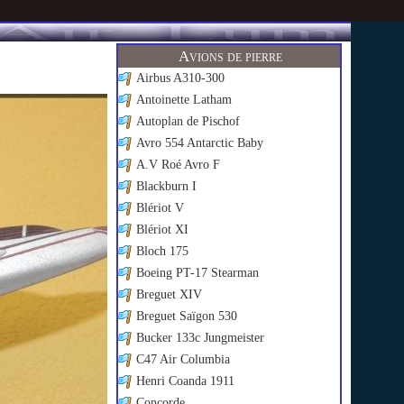
Avions de pierre
Airbus A310-300
Antoinette Latham
Autoplan de Pischof
Avro 554 Antarctic Baby
A.V Roé Avro F
Blackburn I
Blériot V
Blériot XI
Bloch 175
Boeing PT-17 Stearman
Breguet XIV
Breguet Saïgon 530
Bucker 133c Jungmeister
C47 Air Columbia
Henri Coanda 1911
Concorde