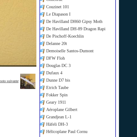
Couzinet 101
Le Diapason I
De Havilland DH60 Gipsy Moth
De Havilland DH-89 Dragon Rapi
De Pischoff-Koechlin
Delanne 20t
Demoiselle Santos-Dumont
DFW Floh
Douglas DC 3
Dufaux 4
Dunne D7 bis
hoto suivante
Etrich Taube
Fokker Spin
Geary 1911
Aéroplane Gilbert
Grandjean L-1
Häfeli DH-3
Hélicoplane Paul Cornu