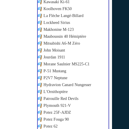
Kawasaki Ki-61
Koolhoven FK50
La Flèche Langé-Billard
Lockheed Sirius
Makhonine M-123
Mauboussin 40 Hémiptère
Mitsubishi A6-M Zéro
John Moisant
Jourdan 1911
Morane Saulnier MS225-C1
P-51 Mustang
P2V7 Neptune
Hydravion Canard Nungesser
L'Ornithoptère
Patrouille Red Devils
Plymouth 921-V
Potez 25F-AJDZ
Potez Fouga 90
Potez 62