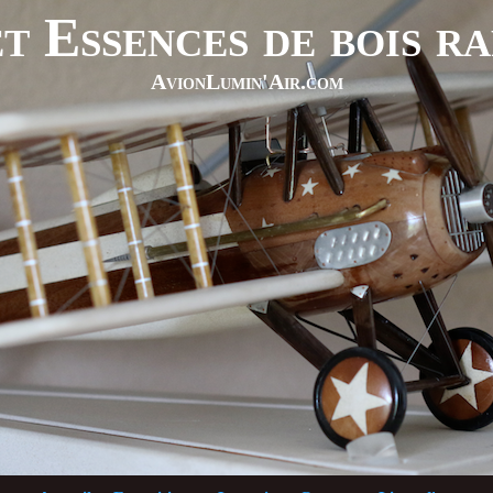
t Essences de bois r
AvionLumin'Air.com