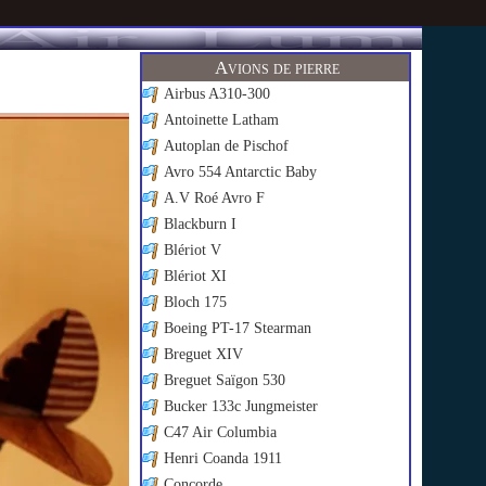
Avions de pierre
Airbus A310-300
Antoinette Latham
Autoplan de Pischof
Avro 554 Antarctic Baby
A.V Roé Avro F
Blackburn I
Blériot V
Blériot XI
Bloch 175
Boeing PT-17 Stearman
Breguet XIV
Breguet Saïgon 530
Bucker 133c Jungmeister
C47 Air Columbia
Henri Coanda 1911
Concorde