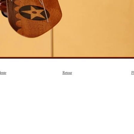
dente
P
Retour