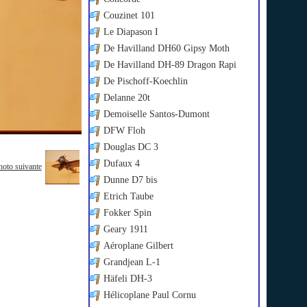
Couzinet 101
Le Diapason I
De Havilland DH60 Gipsy Moth
De Havilland DH-89 Dragon Rapi
De Pischoff-Koechlin
Delanne 20t
Demoiselle Santos-Dumont
DFW Floh
Douglas DC 3
Dufaux 4
hoto suivante
Dunne D7 bis
Etrich Taube
Fokker Spin
Geary 1911
Aéroplane Gilbert
Grandjean L-1
Häfeli DH-3
Hélicoplane Paul Cornu